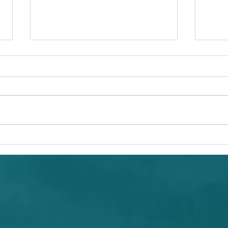
Le jour où j’ai décidé de
C’es
boycotter la souffrance (et
✨
de gambader avec un
mouton)