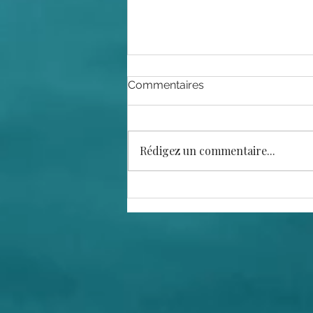
Commentaires
Rédigez un commentaire...
La confiance absolue, le
smoke meat et la crotte de
caribou