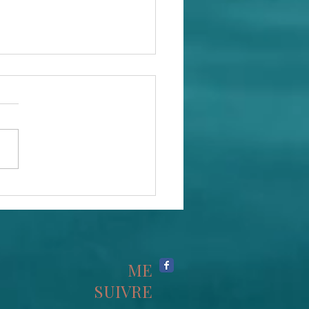
t quoi ta force motrice ?
ME
SUIVRE