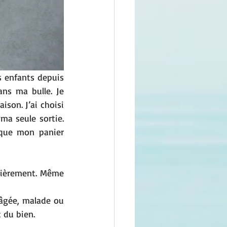
s enfants depuis 
s ma bulle. Je 
on. J’ai choisi 
ma seule sortie. 
 que mon panier 
cièrement. Même 
 âgée, malade ou 
 du bien.