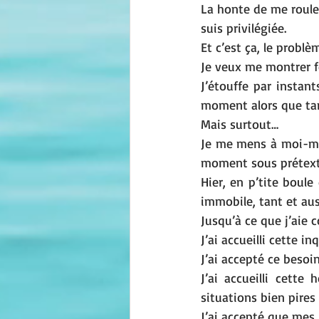
La honte de me rouler
suis privilégiée. 
Et c’est ça, le problè
Je veux me montrer 
J’étouffe par instan
moment alors que tant
Mais surtout…
Je me mens à moi-mê
moment sous prétexte
Hier, en p’tite boule 
immobile, tant et auss
Jusqu’à ce que j’aie 
J’ai accueilli cette in
J’ai accepté ce besoin
J’ai accueilli cette
situations bien pires
J’ai accepté que mes