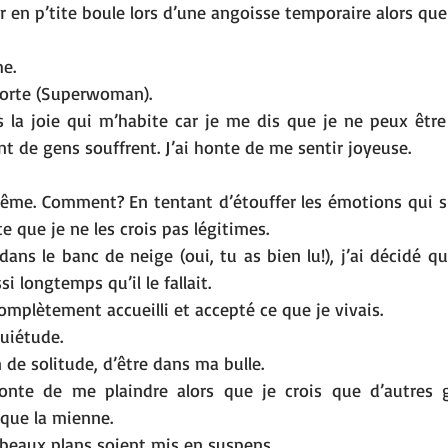
 en p’tite boule lors d’une angoisse temporaire alors que
me.
forte (Superwoman).
ts la joie qui m’habite car je me dis que je ne peux être
 de gens souffrent. J’ai honte de me sentir joyeuse.
me. Comment? En tentant d’étouffer les émotions qui su
 que je ne les crois pas légitimes.
dans le banc de neige (oui, tu as bien lu!), j’ai décidé que
i longtemps qu’il le fallait. 
complètement accueilli et accepté ce que je vivais. 
quiétude.
 de solitude, d’être dans ma bulle. 
 honte de me plaindre alors que je crois que d’autres 
 que la mienne.
 beaux plans soient mis en suspens. 