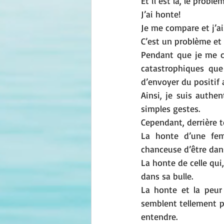
Et il est là, le problè
J’ai honte!
Je me compare et j’ai
C’est un problème et 
Pendant que je me co
catastrophiques que 
d’envoyer du positif a
Ainsi, je suis authe
simples gestes.
Cependant, derrière t
La honte d’une femm
chanceuse d’être dans
La honte de celle qui
dans sa bulle. 
La honte et la peur
semblent tellement p
entendre.