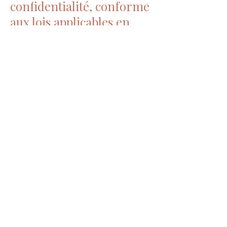
confidentialité, conforme
aux lois applicables en
matière de protection des
renseignements
personnels. Nous vous
invitons à la consulter.
7. Modifications
Josée Mercier, auteur et
coach
se réserve le droit
de modifier en tout temps
les présents termes et
conditions. Les
changements entreront
en vigueur dès leur