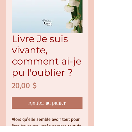
Livre Je suis
vivante,
comment ai-je
pu l'oublier ?
Prix
20,00 $
Ajouter au panier
Alors qu’elle semble avoir tout pour
être heureuse, Josée sombre tout de