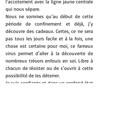
l’accotement avec la ligne jaune centrale 
qui nous sépare. 
Nous ne sommes qu’au début de cette 
période de confinement et déjà, j’y 
découvre des cadeaux. Certes, ce ne sera 
pas tous les jours facile et à la fois, une 
chose est certaine pour moi, ce fameux 
virus permet d’aller à la découverte de 
nombreux trésors enfouis en soi. Libre à 
chacun de résister ou de s’ouvrir à cette 
possibilité de les déterrer. 
Je suis confiante et dans un profond état 
de gratitude. 
Merci à toi de me lire.
Merci de ta présence et rappelle-toi : 
Tu es libre à chaque instant.
Josée Mercier